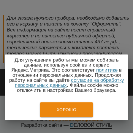
Для заказа нужного прибора, необходимо добавить
его в корзину и нажать на конопку "Оформить".
Вся информация на сайте носит справочный
характер и не является публичной офертой,
определяемой положениями статьи 437 гк рф.,
технические параметры и комплект поставки
товара могут быть изменены производителем
без предварительного уведомления!
Для улучшения работы мы можем собирать
данные, используя cookies и сервис
Яндекс.Метрика. Это соответствует
политике
в
2009-2026 © ЭлектроПрогресс -
отношении персональных данных. Продолжая
работу на сайте вы даёте
согласие на обработку
Электротехническое оборудование
персональных данных
. Файлы cookie можно
отключить в настройках Вашего браузера.
Улан-Удэ, Республика Бурятия
Все города
ХОРОШО
Тел.: +7(499) 648-87-27
E-mail.:
info@electroprogress.ru
Разработка сайта
—
DЕЛОВОЙ СТИЛЬ