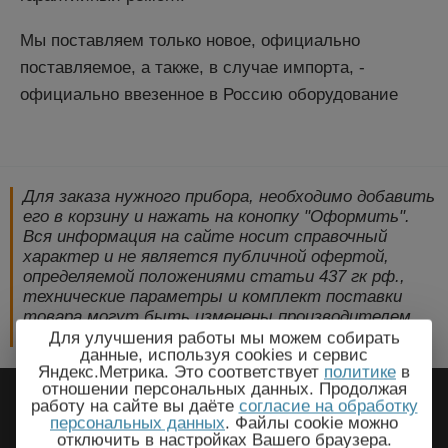
Мы поставляем только новое, официально
поставляемое, а также, в случае импорта, -
официально ввезенное в Россию оборудование
Для заказа нужного прибора, необходимо добавить
его в корзину и нажать на конопку "Оформить".
Вся информация на сайте носит справочный
характер и не является публичной офертой,
определяемой положениями статьи 437 гк рф.,
технические параметры и комплект поставки
товара могут быть изменены производителем
без предварительного уведомления!
Для улучшения работы мы можем собирать
данные, используя cookies и сервис
Яндекс.Метрика. Это соответствует
политике
в
2009-2026 © ЭлектроПрогресс -
отношении персональных данных. Продолжая
работу на сайте вы даёте
согласие на обработку
Электротехническое оборудование
персональных данных
. Файлы cookie можно
отключить в настройках Вашего браузера.