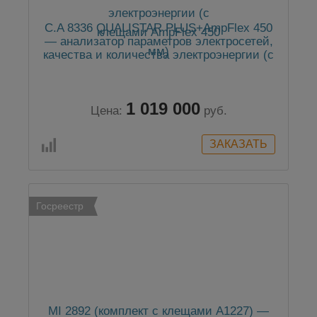
C.A 8336 QUALISTAR PLUS+AmpFlex 450
— анализатор параметров электросетей,
качества и количества электроэнергии (с
клещами AmpFlex 450 мм)
1 019 000
Цена:
руб.
Госреестр
MI 2892 (комплект с клещами А1227) —