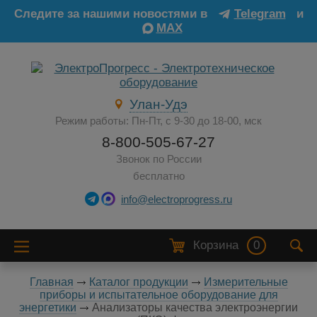
Следите за нашими новостями в
Telegram
и
MAX
Улан-Удэ
Режим работы: Пн-Пт, с 9-30 до 18-00, мск
8-800-505-67-27
Звонок по России
бесплатно
info@electroprogress.ru
Корзина
0
Главная
Каталог продукции
Измерительные
приборы и испытательное оборудование для
энергетики
Анализаторы качества электроэнергии