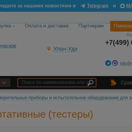
ледите за нашими новостями в
Telegram
и
M
купка
Оплата и доставка
Партнерам
Поверк
Ре
+7(499) 
Улан-Удэ
info@
Срав
ерительные приборы и испытательное оборудование для э
тативные (тестеры)