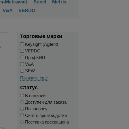
n-Metrawatt
Sonel
Metrix
V&A
VERDO
Торговые марки
Keysight (Agilent)
VERDO
ПрофКИП
V&A
SEW
Показать еще
й
Статус
В наличии
Доступен для заказа
По запросу
Снят с производства
Поставка прекращена