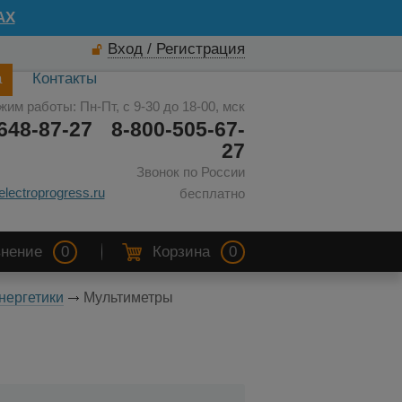
AX
Вход / Регистрация
а
Контакты
жим работы: Пн-Пт, с 9-30 до 18-00, мск
648-87-27
8-800-505-67-
27
Звонок по России
electroprogress.ru
бесплатно
нение
0
Корзина
0
нергетики
Мультиметры