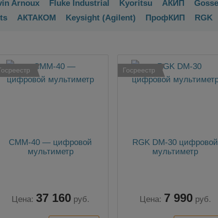
in Arnoux
Fluke Industrial
Kyoritsu
АКИП
Gosse
ts
АКТАКОМ
Keysight (Agilent)
ПрофКИП
RGK
Госреестр
Госреестр
CMM-40 — цифровой
RGK DM-30 цифрово
мультиметр
мультиметр
37 160
7 990
Цена:
руб.
Цена:
руб.