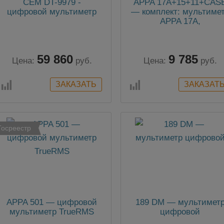
CEM DT-9979 -
APPA 17A+15+11+CAS
цифровой мультиметр
— комплект: мультиме
APPA 17A,
преобразователь тока
APPA 15, датчик
температуры APPA 11
59 860
9 785
чехол
Цена:
руб.
Цена:
руб.
Госреестр
APPA 501 — цифровой
189 DM — мультимет
мультиметр TrueRMS
цифровой