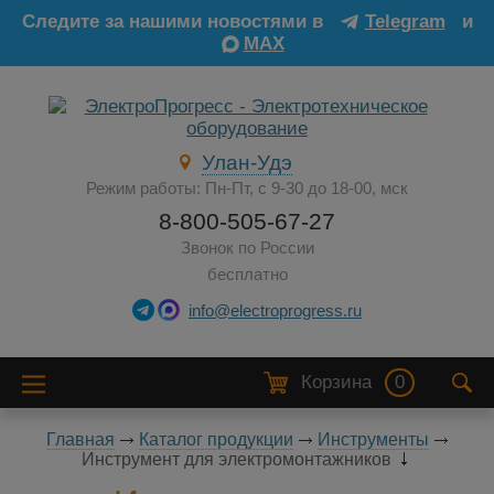
Следите за нашими новостями в
Telegram
и
MAX
Улан-Удэ
Режим работы: Пн-Пт, с 9-30 до 18-00, мск
8-800-505-67-27
Звонок по России
бесплатно
info@electroprogress.ru
Корзина
0
Главная
Каталог продукции
Инструменты
Инструмент для электромонтажников