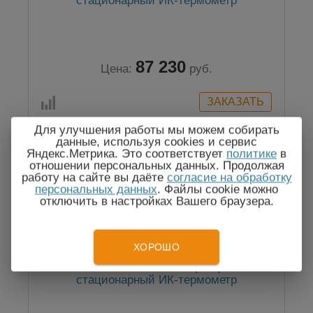
стационарный ИК-термометр
87 230
Цена:
руб.
Для улучшения работы мы можем собирать
данные, используя cookies и сервис
Яндекс.Метрика. Это соответствует
политике
в
Госреестр
отношении персональных данных. Продолжая
работу на сайте вы даёте
согласие на обработку
персональных данных
. Файлы cookie можно
отключить в настройках Вашего браузера.
ХОРОШО
Кельвин АРТО 1500Т (А08) —
стационарный ИК-термометр