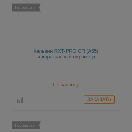
Госреестр
Кельвин RXТ-PRO СП (А65)
инфракрасный пирометр
По запросу
Госреестр