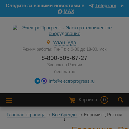
Следите за нашими новостями в
Telegram
и
MAX
Улан-Удэ
Режим работы: Пн-Пт, с 9-30 до 18-00, мск
8-800-505-67-27
Звонок по России
бесплатно
info@electroprogress.ru
Корзина
0
Главная страница
Все бренды
Евромикс, Россия