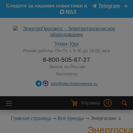
Следите за нашими новостями в
Telegram
и
MAX
Улан-Удэ
Режим работы: Пн-Пт, с 9-30 до 18-00, мск
8-800-505-67-27
Звонок по России
бесплатно
info@electroprogress.ru
Корзина
0
Главная страница
Все бренды
Энергоскан
Энергоск