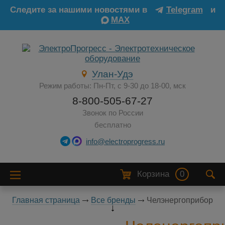
Следите за нашими новостями в
Telegram
и
MAX
Улан-Удэ
Режим работы: Пн-Пт, с 9-30 до 18-00, мск
8-800-505-67-27
Звонок по России
бесплатно
info@electroprogress.ru
Корзина
0
Главная страница
Все бренды
Челэнергоприбор