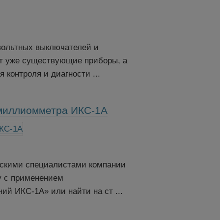
вольтных выключателей и
ет уже существующие приборы, а
 контроля и диагности ...
омиллиомметра ИКС-1А
ческими специалистами компании
у с применением
й ИКС-1А» или найти на ст ...