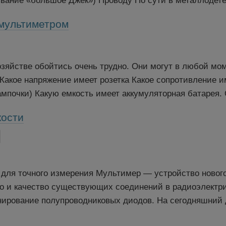
звание «большое Джек») Проводу По сути в металлодетек
 мультиметром
озяйстве обойтись очень трудно. Они могут в любой мом
Какое напряжение имеет розетка Какое сопротивление и
ампочки) Какую емкость имеет аккумуляторная батарея. 
кости
ля точного измерения Мультимер — устройство нового 
о и качество существующих соединений в радиоэлектри
нирование полупроводниковых диодов. На сегодняшний д