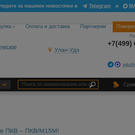
ледите за нашими новостями в
Telegram
и
M
купка
Оплата и доставка
Партнерам
Поверк
Ре
+7(499) 
Улан-Удэ
info@
Срав
ке ПКВ – ПКВ/М15М!