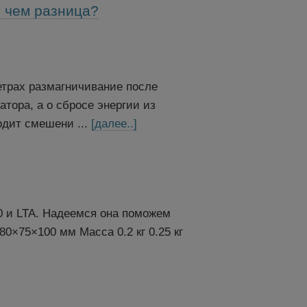
 чем разница?
етрах размагничивание после
тора, а о сбросе энергии из
одит смешени ...
[далее..]
0 и LTA. Надеемся она поможем
×75×100 мм Масса 0.2 кг 0.25 кг