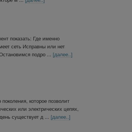
торе м ...
[далее..]
ент показать: Где именно
меет сеть Исправны или нет
Остановимся подро ...
[далее..]
поколения, которое позволит
ческих или электрических цепях,
ень существует д ...
[далее..]