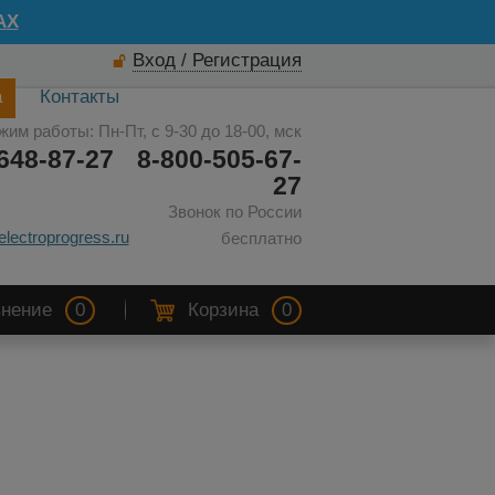
AX
Вход / Регистрация
а
Контакты
жим работы: Пн-Пт, с 9-30 до 18-00, мск
648-87-27
8-800-505-67-
27
Звонок по России
electroprogress.ru
бесплатно
нение
0
Корзина
0