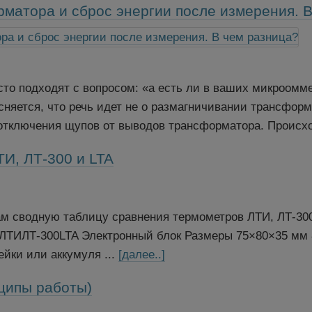
матора и сброс энергии после измерения. В
сто подходят с вопросом: «а есть ли в ваших микроомм
няется, что речь идет не о размагничивании трансформа
 отключения щупов от выводов трансформатора. Происх
И, ЛТ-300 и LTA
ам сводную таблицу сравнения термометров ЛТИ, ЛТ-30
ТИЛТ-300LTA Электронный блок Размеры 75×80×35 мм 80
йки или аккумуля ...
[далее..]
ципы работы)