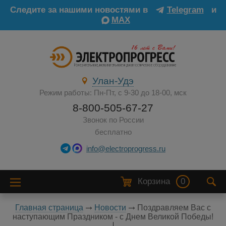
Следите за нашими новостями в
Telegram
и
MAX
Улан-Удэ
Режим работы: Пн-Пт, с 9-30 до 18-00, мск
8-800-505-67-27
Звонок по России
бесплатно
info@electroprogress.ru
Корзина
0
Главная страница
Новости
Поздравляем Вас с
наступающим Праздником - с Днем Великой Победы!