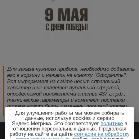
Для заказа нужного прибора, необходимо добавить
его в корзину и нажать на конопку "Оформить".
Вся информация на сайте носит справочный
характер и не является публичной офертой,
определяемой положениями статьи 437 гк рф.,
технические параметры и комплект поставки
товара могут быть изменены производителем
без предварительного уведомления!
Для улучшения работы мы можем собирать
данные, используя cookies и сервис
Яндекс.Метрика. Это соответствует
политике
в
2009-2026 © ЭлектроПрогресс -
отношении персональных данных. Продолжая
работу на сайте вы даёте
согласие на обработку
Электротехническое оборудование